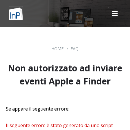
Skip
Skip
Skip
to
to
to
content
main
footer
navigation
HOME
FAQ
Non autorizzato ad inviare
eventi Apple a Finder
Se appare il seguente errore:
Il seguente errore è stato generato da uno script