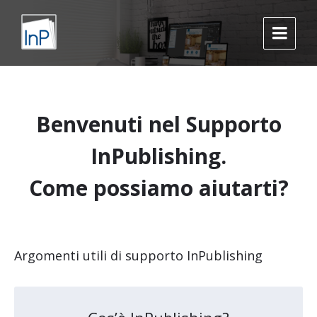
Skip
Skip
Skip
to
to
to
content
main
footer
navigation
Benvenuti nel Supporto
InPublishing.
Come possiamo aiutarti?
Argomenti utili di supporto InPublishing