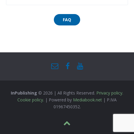
FAQ
InPublishing
© 2026 | All Rights Reserved.
Privacy policy.
Cookie policy.
| Powered by
Mediabook.net
| P.IVA
01967450352.