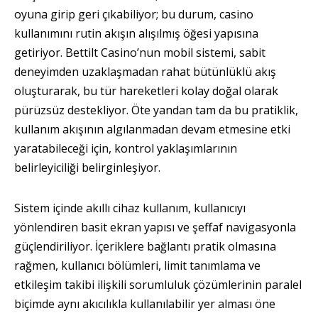
oyuna girip geri çıkabiliyor; bu durum, casino
kullanımını rutin akışın alışılmış öğesi yapısına
getiriyor. Bettilt Casino’nun mobil sistemi, sabit
deneyimden uzaklaşmadan rahat bütünlüklü akış
oluşturarak, bu tür hareketleri kolay doğal olarak
pürüzsüz destekliyor. Öte yandan tam da bu pratiklik,
kullanım akışının algılanmadan devam etmesine etki
yaratabileceği için, kontrol yaklaşımlarının
belirleyiciliği belirginleşiyor.
Sistem içinde akıllı cihaz kullanım, kullanıcıyı
yönlendiren basit ekran yapısı ve şeffaf navigasyonla
güçlendiriliyor. İçeriklere bağlantı pratik olmasına
rağmen, kullanıcı bölümleri, limit tanımlama ve
etkileşim takibi ilişkili sorumluluk çözümlerinin paralel
biçimde aynı akıcılıkla kullanılabilir yer alması öne