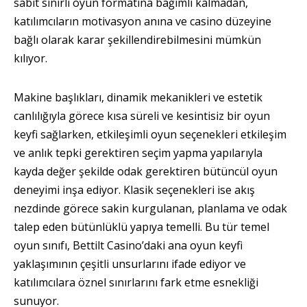
sabit sınırlı oyun formatına bağımlı kalmadan,
katılımcıların motivasyon anına ve casino düzeyine
bağlı olarak karar şekillendirebilmesini mümkün
kılıyor.
Makine başlıkları, dinamik mekanikleri ve estetik
canlılığıyla görece kısa süreli ve kesintisiz bir oyun
keyfi sağlarken, etkileşimli oyun seçenekleri etkileşim
ve anlık tepki gerektiren seçim yapma yapılarıyla
kayda değer şekilde odak gerektiren bütüncül oyun
deneyimi inşa ediyor. Klasik seçenekleri ise akış
nezdinde görece sakin kurgulanan, planlama ve odak
talep eden bütünlüklü yapıya temelli. Bu tür temel
oyun sınıfı, Bettilt Casino’daki ana oyun keyfi
yaklaşımının çeşitli unsurlarını ifade ediyor ve
katılımcılara öznel sınırlarını fark etme esnekliği
sunuyor.