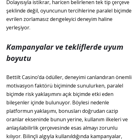
Dolayısıyla istikrar, haricen belirlenen tek tip çerçeve
şeklinde değil, oyuncunun tercihlerine paralel biçimde
evrilen zorlamasız dengeleyici deneyim haline
yerleşiyor.
Kampanyalar ve tekliflerde uyum
boyutu
Bettilt Casino’da ödüller, deneyimi canlandıran önemli
motivasyon faktörü biçiminde sunulurken, paralel
biçimde risk yaklaşımını açık biçimde etki eden
bileşenler içinde bulunuyor. Böylesi nedenle
platformun yaklaşımı, bonusları doğrudan cazip
oranlar ekseninde bunun yerine, kullanım ilkeleri ve
anlaşılabilirlik çerçevesinde esas almayı zorunlu
kılıyor. Bilinçli algıyla kullanıldığında kampanyalar,