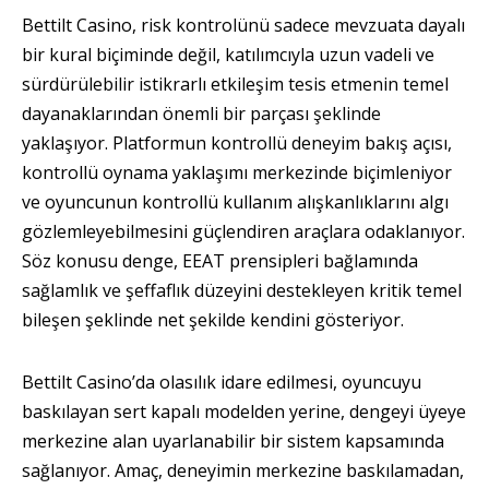
Bettilt Casino, risk kontrolünü sadece mevzuata dayalı
bir kural biçiminde değil, katılımcıyla uzun vadeli ve
sürdürülebilir istikrarlı etkileşim tesis etmenin temel
dayanaklarından önemli bir parçası şeklinde
yaklaşıyor. Platformun kontrollü deneyim bakış açısı,
kontrollü oynama yaklaşımı merkezinde biçimleniyor
ve oyuncunun kontrollü kullanım alışkanlıklarını algı
gözlemleyebilmesini güçlendiren araçlara odaklanıyor.
Söz konusu denge, EEAT prensipleri bağlamında
sağlamlık ve şeffaflık düzeyini destekleyen kritik temel
bileşen şeklinde net şekilde kendini gösteriyor.
Bettilt Casino’da olasılık idare edilmesi, oyuncuyu
baskılayan sert kapalı modelden yerine, dengeyi üyeye
merkezine alan uyarlanabilir bir sistem kapsamında
sağlanıyor. Amaç, deneyimin merkezine baskılamadan,