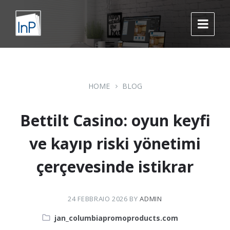
Skip
Skip
Skip
to
to
to
content
main
footer
navigation
HOME
BLOG
Bettilt Casino: oyun keyfi
ve kayıp riski yönetimi
çerçevesinde istikrar
24 FEBBRAIO 2026
BY
ADMIN
Category:
jan_columbiapromoproducts.com