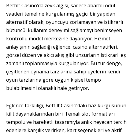
Bettilt Casino’da zevk algısı, sadece abartılı ödül
vaatleri temeline kurgulanmış geçici bir yapıdan
alternatif olarak, oyuncuyu zorlamayan ve istikrarlı
bütüncül kullanım deneyimi sağlamayı benimseyen
kontrollü model merkezine dayanıyor. Hizmet
anlayışının sağladığı eğlence, casino alternatifleri,
görsel düzen ve akıcı akış gibi unsurların istikrarlı eş
zamanlı toplanmasıyla kurgulanıyor. Bu tür denge,
çeşitlenen oynama tarzlarına sahip üyelerin kendi
oyun tarzlarına göre uygun kişisel tempo
bulabilmesini olanaklı hale getiriyor.
Eğlence farklılığı, Bettilt Casino’daki haz kurgusunun
kilit dayanaklarından biri. Temalı slot formatları
tempolu ve hareketli tasarımıyla anlık heyecan tercih
edenlere karşılık verirken, kart seçenekleri ve aktif