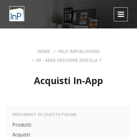
Skip
Skip
Skip
to
to
to
content
main
footer
navigation
HOME
HELP INPUBLISHING
09 - AREA GESTIONE EDICOLA 7
Acquisti In-App
ARGOMENTI SU QUESTA PAGINA
Prodotti
Acquisti