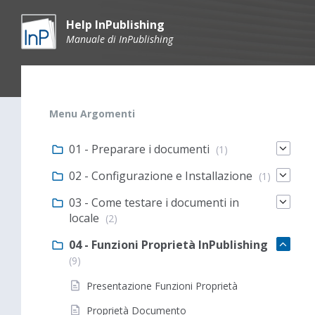
Skip
Skip
Skip
to
to
to
Help InPublishing
content
main
footer
Manuale di InPublishing
navigation
Menu Argomenti
01 - Preparare i documenti
(1)
02 - Configurazione e Installazione
(1)
03 - Come testare i documenti in
locale
(2)
04 - Funzioni Proprietà InPublishing
(9)
Presentazione Funzioni Proprietà
Proprietà Documento