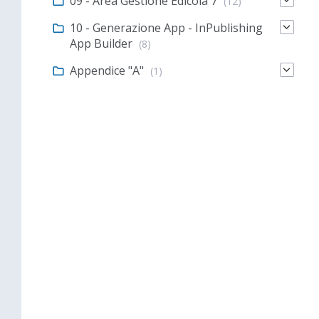
09 - Area Gestione Edicola 7
(12)
10 - Generazione App - InPublishing
App Builder
(8)
Appendice "A"
(1)