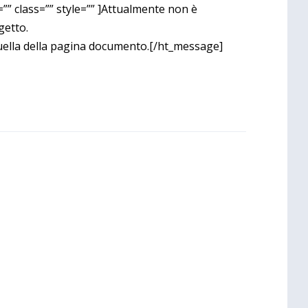
”” class=”” style=”” ]Attualmente non è
getto.
ella della pagina documento.[/ht_message]