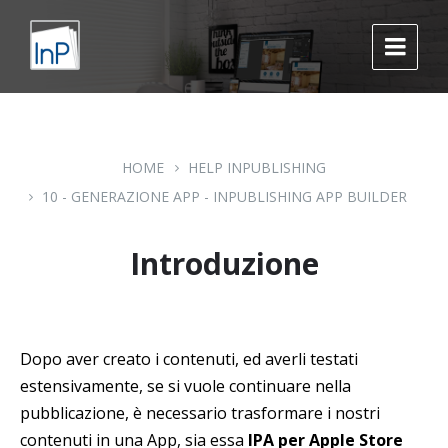
Skip
Skip
Skip
to
to
to
content
main
footer
navigation
HOME
HELP INPUBLISHING
10 - GENERAZIONE APP - INPUBLISHING APP BUILDER
Introduzione
Dopo aver creato i contenuti, ed averli testati
estensivamente, se si vuole continuare nella
pubblicazione, è necessario trasformare i nostri
contenuti in una App, sia essa
IPA per Apple Store