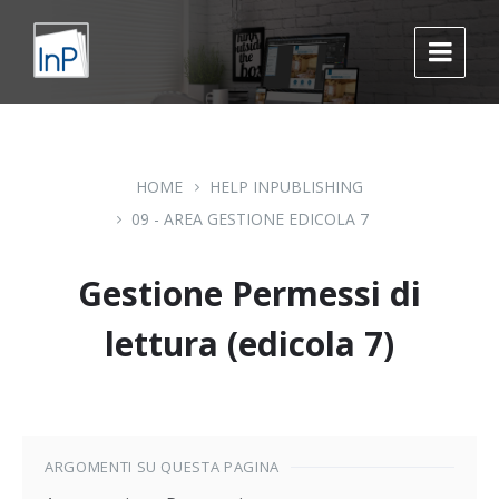
Skip
Skip
Skip
to
to
to
content
main
footer
navigation
HOME
HELP INPUBLISHING
09 - AREA GESTIONE EDICOLA 7
Gestione Permessi di
lettura (edicola 7)
ARGOMENTI SU QUESTA PAGINA