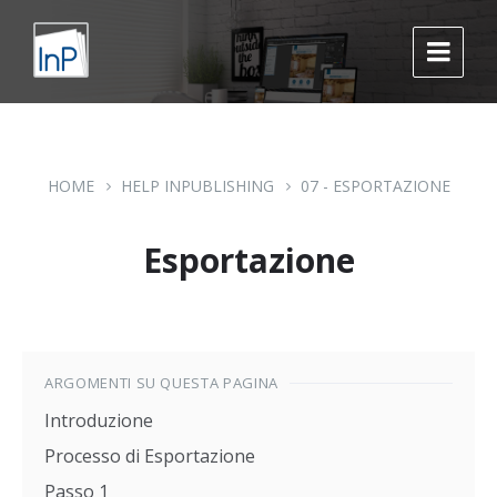
Skip
Skip
Skip
to
to
to
content
main
footer
navigation
HOME
HELP INPUBLISHING
07 - ESPORTAZIONE
Esportazione
ARGOMENTI SU QUESTA PAGINA
Introduzione
Processo di Esportazione
Passo 1