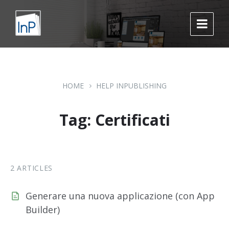
Skip
Skip
Skip
to
to
to
content
main
footer
navigation
HOME
HELP INPUBLISHING
Tag: Certificati
2 ARTICLES
Generare una nuova applicazione (con App
Builder)