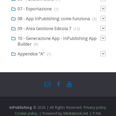
07 - Esportazione
(1)
08 - App InPublishing: come funziona
(3)
09 - Area Gestione Edicola 7
(12)
10 - Generazione App - InPublishing App
Builder
(8)
Appendice "A"
(1)
InPublishing
© 2026 | All Rights Reserved.
Privacy policy.
Cookie policy.
| Powered by
Mediabook.net
| P.IVA