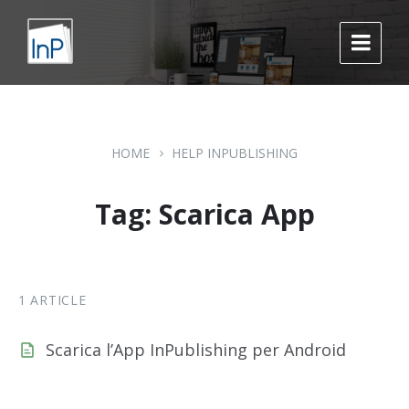
Skip
Skip
Skip
to
to
to
content
main
footer
navigation
HOME
HELP INPUBLISHING
Tag: Scarica App
1 ARTICLE
Scarica l’App InPublishing per Android