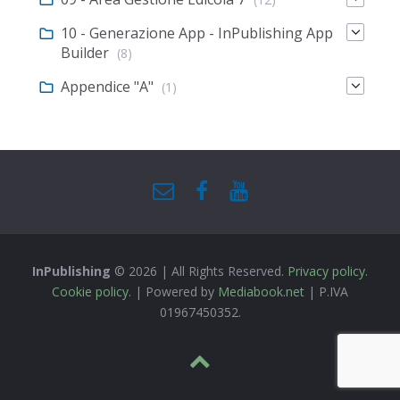
10 - Generazione App - InPublishing App
Builder
(8)
Appendice "A"
(1)
InPublishing
© 2026 | All Rights Reserved.
Privacy policy.
Cookie policy.
| Powered by
Mediabook.net
| P.IVA
01967450352.